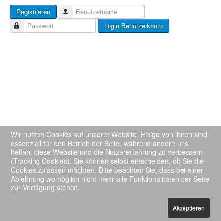
Registrieren
Dr. Karsten Felske
Benutzername
Login Benutzerkonto
Passwort
Rechtsanwalt Dr. Karsten
Felske, Justiziar der
Handwerkskammer Münster,
berät seit vielen Jahren
Betriebe des Bau- und
Schornsteinfegerhandwerks.
Wir nutzen Cookies auf unserer Website. Einige von ihnen sind
essenziell für den Betrieb der Seite, während andere uns
Aktuelle Seite:
Startseite
Innung Stuttgart
helfen, diese Website und die Nutzererfahrung zu verbessern
(Tracking Cookies). Sie können selbst entscheiden, ob Sie die
Cookies zulassen möchten. Bitte beachten Sie, dass bei einer
Ablehnung womöglich nicht mehr alle Funktionalitäten der Seite
zur Verfügung stehen.
Impressum
Datenschutz
© 2026 Schornsteinfeger Schulungsportal
Nach oben
Akzeptieren